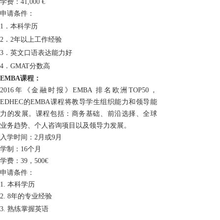
学费：
4
1
,
0
00 €
申请条件：
1．
本科学历
2．
2
年以上工作经验
3．
英文口语表达能力
好
4．
GMAT
分数
高
EMBA课程：
2016年《金融时报》
EMBA
排名欧洲
TOP50
，
EDHEC
的E
MBA
课程将
教导学生
组织
能力和
领导
能
力
的发展
。
课程包括：商
务基础
、前沿
选择
、
全球
业务趋势
、
个人咨询项目
以及
领导力发展
。
入学时间：2月或
9
月
学制：16个月
学费：
39
，
500€
申请条件：
1.
本科学历
2.
8年的专业经验
3.
熟练掌握英语