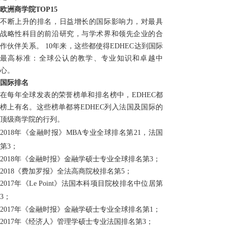
欧洲商学院
TOP15
不断上升的排名，日益增长的国际影响力，对最具
战略性科目的前沿研究，与学术界和领先企业的合
作伙伴关系。 10年来，这些都使得
EDHEC
达到国际
最高标准：全球公认的教学、专业知识和卓越中
心。
国际排名
在每年全球
发表的
荣誉榜单和排名
榜
中
，
EDHEC
都
榜上有名
。这些
榜单都
将
EDHEC
列入
法国及
国际
的
顶级
商学院
的行列。
2018年《金融时报》
MBA
专业全球排名第21，法国
第3
；
2018年《金融时报》金融学硕士专业全球排名第3
；
2018《费加罗报》全法高商院校排名第5；
2017年《
Le Point
》法国本科项目院校排名中位居第
3；
2017年《金融时报》金融学硕士专业全球排名第1
；
2017年《经济人》管理学硕士专业法国排名第
3
；