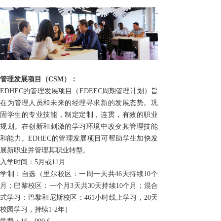
管理发展项目（CSM）：
EDHEC的管理发展项目（
EDEEC
周期管理计划）旨
在为管理人员和未来的经理寻求新的发展态势。巩
固学生的专业技能，制定定制，连贯，有效的职业
规划。在创新和刺激的学习环境中改变其管理技能
和能力。
EDHEC
的管理发展项目可帮助学生加快发
展新职业并管理其职业转型。
入学时间：5月或
11
月
学制：自选（里尔校区：一周一天共46天持续
10
个
月；巴黎校区：一个月
3
天共
30
天持续
10
个月；混合
式学习：巴黎和尼斯校区：
461
小时线上学习，
20
天
校园学习，持续
1-2
年）