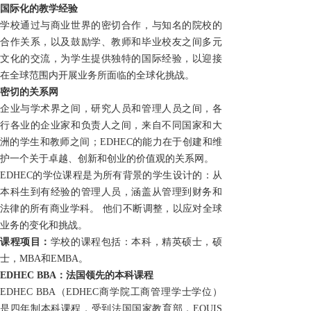
国际化的教学
经验
学校
通过与商业世界
的
密切合作
，
与
知名
的
院校的
合作
关系
，以及
鼓励学
、
教师和毕业
校友
之间多元
文化
的交流
，
为学生
提供独特的国际经验，以
迎接
在全球范围内
开展业务所面临的
全球化挑战
。
密切的关系网
企业与学术界之间，
研究人员和管理人员之间，各
行各业的企业家和负责人之间
，
来自不同国家和大
洲的
学生和教师
之间；
EDHEC
的
能力在于
创建和维
护一个
关于
卓越
、
创新
和
创业
的
价值观
的关系网
。
EDHEC
的学位课程是为所有背景的学生设计的
：
从
本科生到有经验的管理人员，涵盖从管理到财务和
法律的所有
商业学科
。
他们不断调整，以应对全球
业务的变化和挑战。
课程项目：
学校的
课程包括：本科，
精英硕士
，硕
士
，
MBA和
EMBA
。
EDHEC BBA
：
法国领先的本科课程
EDHEC BBA
（
EDHEC
商学院工商管理学士学位）
是四年制本科课程
，受到
法国国家教育部，
EQUIS