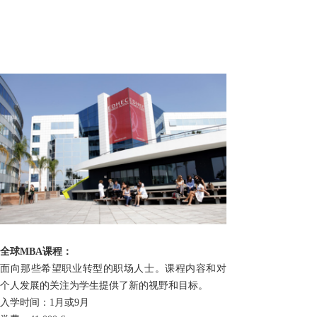
全球
MBA
课程：
面向
那些希望
职业转型的职场
人士。课程内容和对
个人发展的关注为
学生
提供了新的
视野
和
目标
。
入学时间：
1月或
9
月