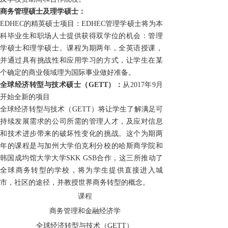
商务管理硕士
及理学硕士：
EDHEC的精英硕士项目：
EDHEC
管理
学
硕士
将为本
科毕业生和职场人士提供获得
双学位
的机会
：管理
学
硕士和
理
学硕士。
课程
为期两年
，
全英语授课，
并通过具有挑战性和应用学习的方式，
让学生
在
某
个确定的商业
领域
理
为国际
事
业做好准备。
全球经济
转型与
技术
硕士
（
GETT
）
：
从
2017
年
9
月
开始
全新的项目
全球经济转型与技术（
GETT
）将
让学生
了解满足可
持续发展需求的公司所需的管理人才，
及
应对信息
和技术进步带来的破坏性变化的挑战。这个为期两
年的课程
是
与加州大学伯克利分校的哈斯商学院和
韩国成均馆大学
大学
SKK GSB
合作，
这
三所推动了
全球
商
务转型的学校，将为
学生
提供直接进入城
市，社区
的途径，并教授世界商务转型的
概念
。
课程
商务管理和金融经济学
全球经济转型与技术（GETT
）