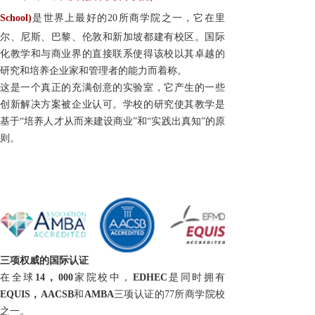
School
)
是世界上最好的
20
所商学院之一
，它在
里
尔
、
尼斯
、
巴黎
、
伦敦和新加坡
都建有校区。国际
化教学和与商业界的直接联系使得该校
以其卓越的
研究和培养企业家和管理者的能力而着称。
这是
一个真正的
充满创意的
实验室，它产生的
一些
创新解决方案
被企业认可
。
学校
的研究
使其教学是
基于“培养人才从而来建设商业”
和
“实践出真知”的原
则。
三
项权威的
国际认证
在全球
14
，
000
家
院校
中，
EDHEC
是
同时
拥有
EQUIS
，
AACSB
和
AMBA
三
项认证
的
77
所商学院校
之一。