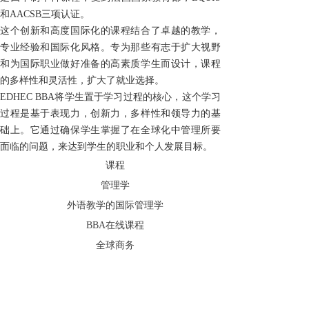
和
AACSB
三项认证
。
这个创新和高度国际化的课程结合了卓越
的教学
，
专业经验和国际
化
风格。专为
那些
有志于扩大视野
和为国际职业做好准备的高素质学生而设计，
课程
的多样性和灵活性，
扩大了
就业
选择
。
EDHEC BBA
将学生置于
学习过程的
核心
，这个学习
过程是
基于
表现力
，创新
力
，多样性和领导力
的基
础上
。它通过确保学生掌握
了
在全球化中管理所
要
面临
的问题，
来达到
学生的职业和个人发展目标。
课程
管理学
外语教学的国际管理学
BBA
在线课程
全球商务