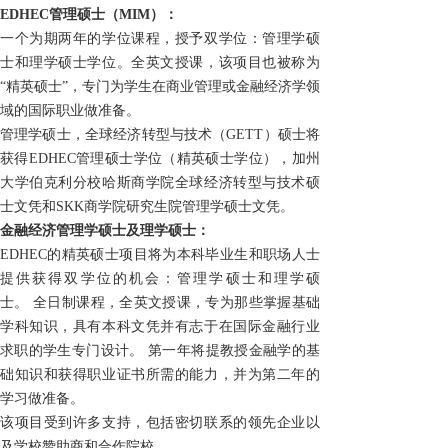
EDHEC
管理硕士（
MIM
）
：
一个为期两年的学位课程，授予双学位：管理
学
硕
士和
理学
硕士学位。全英文授课，该
项目
也被称为
“
精英硕士
”
，专门为学生在商业管理或金融经济学领
域的国际职业做准备。
管理
学
硕士，全球经济转型与技术（
GETT
）硕士
将
获得
EDHEC
管理硕士学位（
精英硕士学位
），加州
大学伯克利分校哈斯商学院全球经济转型与技术
硕
士
文凭和
SKK
商学院研究生院管理
学硕士文凭
。
金融经济管理
学
硕士
及理学硕士
：
EDHEC的精英硕士项目
将为
本科毕业生和职场人士
提供
获得
双学位的机会：管理
学
硕士和
理
学硕
士。
全日制课程
，
全英文授课，专为
那些掌握基础
学科知识，具有本科文凭并有志于在
国际金融
行
业
求职的学生
专门设计。
第一年
将
提
教授金融学的基
础知识和获得职业证书所需的能力，并为第二年的
学习做准备。
该
项目受到许多支持，包括
密切联系
的
领先
企业
以
及
学校
赞助商和
合作院校。