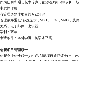
作为信息和通信技术专家，能够在B到B和B到C市场
中发挥作用，
有管理多媒体项目的专业知识，
管理数字通信活动(显示，SEO，SEM，SMO，从属
关系，电子邮件，比较器).
学制：两年
申请条件：本科学历，英语水平高。
创新项目管理硕士
创新企业创造硕士(CEI)和创新项目管理硕士(MPI)包
括专门研讨会、创新公司的使命和长期实习。该方
案与参与支持通过创新发展的公司的专业人员合
作，交替进行学术和经验培训，以解决创新项目的
管理和创新型企业的创建问题。
CEI和MPI硕士课程的目标是：
实施个人业务创造项目，实施新产品或新服务。
创新公司的项目经理或任务经理。
开展创新和创业方面的咨询或研究活动。
学制：两年