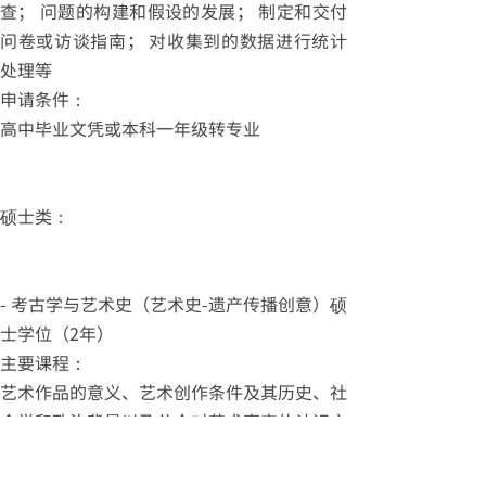
查； 问题的构建和假设的发展； 制定和交付
问卷或访谈指南； 对收集到的数据进行统计
处理等
申请条件：
高中毕业文凭或本科一年级转专业
硕士类：
- 考古学与艺术史（艺术史-遗产传播创意）硕
士学位（2年）
主要课程：
艺术作品的意义、艺术创作条件及其历史、社
会学和政治背景以及公众对艺术事实的认识方
法的批判性知识/古代到当代的欧洲艺术史，
东方、远东、亚洲、非洲和美洲的艺术史/预