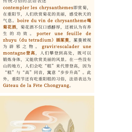
传统习俗的法语表述
contempler les chrysanthèmes
即赏菊，
在重阳节，人们欣赏菊花的美丽，感受秋天的
气息。
boire du vin de chrysanthème
喝
菊花酒
，菊花酒不仅口感醇厚，还被认为有养
生的功效。
porter une feuille de
zhuyu（du tetradium）
插茱萸
，茱萸被视
为辟邪之物。
gravir/escalader une
montagne
登高
，人们攀登到高处，既可以
锻炼身体，又能欣赏美丽的风景。在一些没有
山的地方，人们会吃“糕”来代替登高，因为
“糕”与“高”同音，寓意“步步升高”。此
外，重阳节还有吃重阳糕的习俗，法语表达为
Gâteau de la Fête Chongyang
。