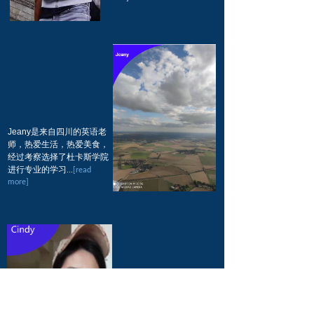
more]
西安男生，平时学习，运动
都很自律，被法国排名第一
的工程师学校"X"录取
...
[read
more]
Jeany是来自四川的英语老
Jeany是来自四川的英语老
师，热爱生活，热爱美食，
师，热爱生活，热爱美食，
经过考察选择了杜卡斯学院
经过考察选择了杜卡斯学院
进行专业的学习
...
[read
进行专业的学习
...
Jeany是来自四川的英语老
[read
more]
more]
师，热爱生活，热爱美食，
经过考察选择了杜卡斯学院
进行专业的学习
...
[read
more]
更多学生分享
关于宇佳
更多学生分享
宇佳教育拥有非常强大的咨询团队，资深教育
顾问
关于宇佳