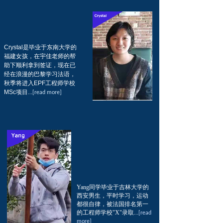
姿卡薇兰法语学校就读法语
的Cindy同学，通过宇佳拿
...
强化课程
[read more
]
到了签证，为了更好的专业
课的学习，在专业课前去薇
姿卡薇兰法语学校就读法语
...
强化课程
[read more
]
Crystal是毕业于东南大学的
福建女孩，在宇佳老师的帮
Crystal是毕业于东南大学的
助下顺利拿到签证，现在已
福建女孩，在宇佳老师的帮
经在浪漫的巴黎学习法语，
助下顺利拿到签证，现在已
秋季将进入EPF工程师学校
经在浪漫的巴黎学习法语，
MSc项目
...
[read more]
Crystal是毕业于东南大学的
秋季将进入EPF工程师学校
福建女孩，在宇佳老师的帮
MSc项目
...
[read more]
助下顺利拿到签证，现在已
经在浪漫的巴黎学习法语，
秋季将进入EPF工程师学校
MSc项目
...
[read more]
Yang同学毕业于吉林大学的
Yang同学毕业于吉林大学的
西安男生，平时学习，运动
西安男生，平时学习，运动
都很自律，被法国排名第一
都很自律，被法国排名第一
的工程师学校"X"录取
...
[read
的工程师学校"X"录取
...
[read
Yang同学毕业于吉林大学的
more]