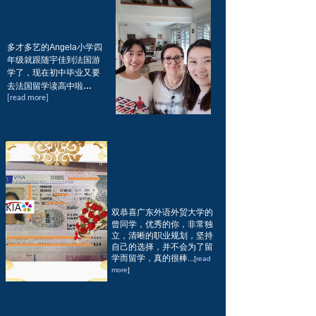
B2,准备
2020年秋季
赴法
学习..
.
[read more]
多才多艺的Angela小学四
年级就跟随宇佳到法国游
学了，现在初中毕业又要
...
去法国留学读高中啦
[read more]
Caroline
来自
广科院
，东北
吉林人。大学期间参加了
广科院中法2+2项目班，
将于
2019年秋季
前往克莱
Caroline
来自
广科院
，东北
蒙高等商学院学习...
[read
吉林人。大学期间参加了
more]
广科院中法2+2项目班，
将于
2019年秋季
前往克莱
蒙高等商学院学习...
[read
双
恭喜广东外语外贸大学的
more]
曾同学，优秀的你，非常独
立，清晰的职业规划，坚持
自己的选择，并不会为了留
学而留学，真的很棒...
[
read
more
来自杭州外国语学校中法班
]
的Cindy同学，通过宇佳拿
到了签证，为了更好的专业
课的学习，在专业课前去薇
来自杭州外国语学校中法班