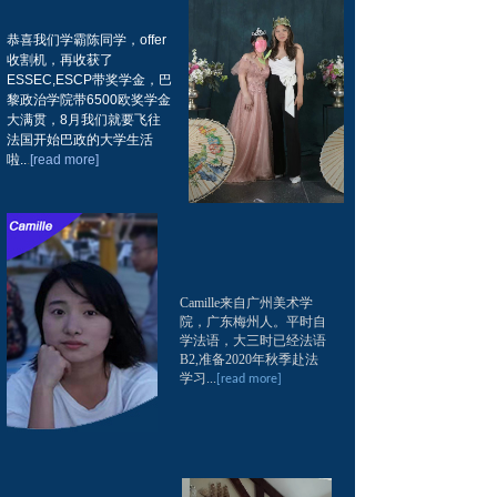
恭喜我们学霸陈同学，offer
收割机，再收获了
ESSEC,ESCP带奖学金，巴
黎政治学院带6500欧奖学金
大满贯，8月我们就要飞往
法国开始巴政的大学生活
啦..
.
[
r
ead more
]
全球ESG和绿色供应链管理
国际硕士学位项目
Camille来自
广州美术学
院
，
广东梅州人。平时自
学法语，大三时已经法语
B2,准备
2020年秋季
赴法
Camille来自
广州美术学
学习..
.
[read more]
院
，
广东梅州人。平时自
学法语，大三时已经法语
B2,准备
2020年秋季
赴法
Camille来自
广州美术学
学习..
.
[read more]
院
，
广东梅州人。平时自
学法语，大三时已经法语